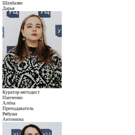
Шахбазян
Дарья
Куратор-методист
Панченко
Алёна
Преподаватель
Рябуша
Антонина