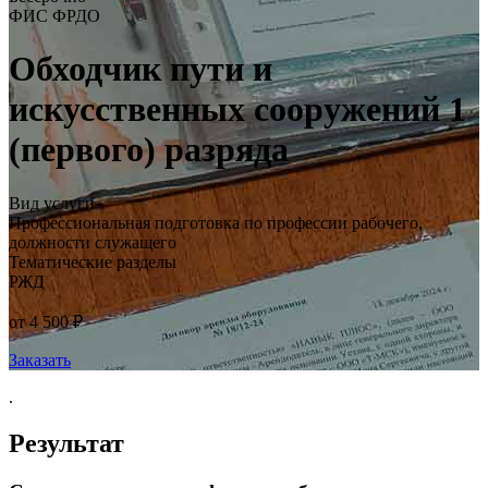
ФИС ФРДО
Обходчик пути и
искусственных сооружений 1
(первого) разряда
Вид услуги
Профессиональная подготовка по профессии рабочего,
должности служащего
Тематические разделы
РЖД
от 4 500 ₽
Заказать
.
Результат