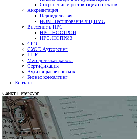
Сохранение и реставрация объектов
Аккредитация
Периодическая
ИОМ. Тестирование ФЦ НМО
Внесение в НРС
НРС. НОСТРОЙ
НРС. НОПРИЗ
СРО
СУОТ. Аутсорсинг
ППК
Методическая работа
Сертификация
Аудит и расчёт рисков
Бизнес-консалтинг
Контакты
Санкт-Петербург
ID
17430
Шифр
РП-ОПИС-2
Объём курса
256 уч. ч.
Периодичность (мес.)
Бессрочно