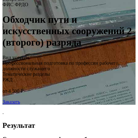
ФИС ФРДО
Обходчик пути и
искусственных сооружений 2
(второго) разряда
Вид услуги
Профессиональная подготовка по профессии рабочего,
должности служащего
Тематические разделы
РЖД
от 4 500 ₽
Заказать
.
Результат