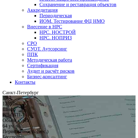
Сохранение и реставрация объектов
Аккредитация
Периодическая
ИОМ. Тестирование ФЦ НМО
Внесение в НРС
НРС. НОСТРОЙ
НРС. НОПРИЗ
СРО
СУОТ. Аутсорсинг
ППК
Методическая работа
Сертификация
Аудит и расчёт рисков
Бизнес-консалтинг
Контакты
Санкт-Петербург
ID
12557
Шифр
РП-ОГП-7
Объём курса
64 уч. ч.
Периодичность (мес.)
Бессрочно