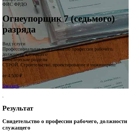
ФИС ФРДО
Огнеупорщик 7 (седьмого)
разряда
Вид услуги
Профессиональная подготовка по профессии рабочего,
должности служащего
Тематические разделы
СТРОЙ. Строительство, проектирование и инжиниринг
от 4 500 ₽
Заказать
.
Результат
Свидетельство о профессии рабочего, должности
служащего