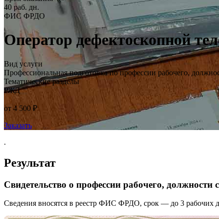
40 раб. дн.
ФИС ФРДО
Оператор дефектоскопной тел
Вид услуги
Профессиональная подготовка по профессии рабочего, должно
Тематические разделы
РЖД
от 4 500 ₽
Заказать
.
Результат
Свидетельство о профессии рабочего, должности
Сведения вносятся в реестр ФИС ФРДО, срок — до 3 рабочих д