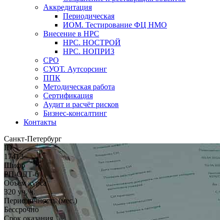
Аккредитация
Периодическая
ИОМ. Тестирование ФЦ НМО
Внесение в НРС
НРС. НОСТРОЙ
НРС. НОПРИЗ
СРО
СУОТ. Аутсорсинг
ППК
Методическая работа
Сертификация
Аудит и расчёт рисков
Бизнес-консалтинг
Контакты
Санкт-Петербург
ID
17413
Шифр
РП-ОДТ-6
Объём курса
320 уч. ч.
Периодичность (мес.)
Бессрочно
Срок оказания