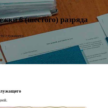
ежки 6 (шестого) разряда
сти служащего
 служащего
ней.