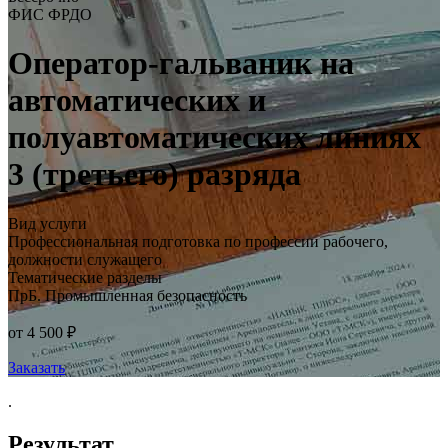
ФИС ФРДО
Оператор-гальваник на
автоматических и
полуавтоматических линиях
3 (третьего) разряда
Вид услуги
Профессиональная подготовка по профессии рабочего,
должности служащего
Тематические разделы
ПрБ. Промышленная безопасность
от 4 500 ₽
Заказать
.
Результат