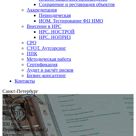
Сохранение и реставрация объектов
Аккредитация
Периодическая
ИОМ. Тестирование ФЦ НМО
Внесение в НРС
НРС. НОСТРОЙ
НРС. НОПРИЗ
СРО
СУОТ. Аутсорсинг
ППК
Методическая работа
Сертификация
Аудит и расчёт рисков
Бизнес-консалтинг
Контакты
Санкт-Петербург
ID
1824
Шифр
РП-ОГП-3
Объём курса
320 уч. ч.
Периодичность (мес.)
Бессрочно