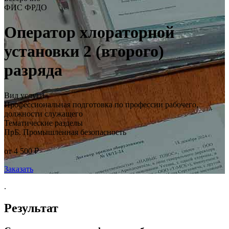
ФИС ФРДО
Оператор хлораторной
установки 2 (второго)
разряда
Вид услуги
Профессиональная подготовка по профессии рабочего,
должности служащего
Тематические разделы
ПрБ. Промышленная безопасность
от 4 500 ₽
Заказать
.
Результат