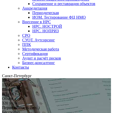
Сохранение и реставрация объектов
Аккредитация
Периодическая
ИОМ. Тестирование ФЦ НМО
Внесение в НРС
НРС. НОСТРОЙ
НРС. НОПРИЗ
СРО
СУОТ. Аутсорсинг
ППК
Методическая работа
Сертификация
Аудит и расчёт рисков
Бизнес-консалтинг
Контакты
Санкт-Петербург
ID
17243
Шифр
РП-ОХУ-2
Объём курса
320 уч. ч.
Периодичность (мес.)
Бессрочно