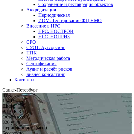
Сохранение и реставрация объектов
Аккредитация
Периодическая
ИОМ. Тестирование ФЦ НМО
Внесение в НРС
НРС. НОСТРОЙ
НРС. НОПРИЗ
СРО
СУОТ. Аутсорсинг
ППК
Методическая работа
Сертификация
Аудит и расчёт рисков
Бизнес-консалтинг
Контакты
Санкт-Петербург
ID
17403
Шифр
РП-ОК-3
Объём курса
320 уч. ч.
Периодичность (мес.)
Бессрочно