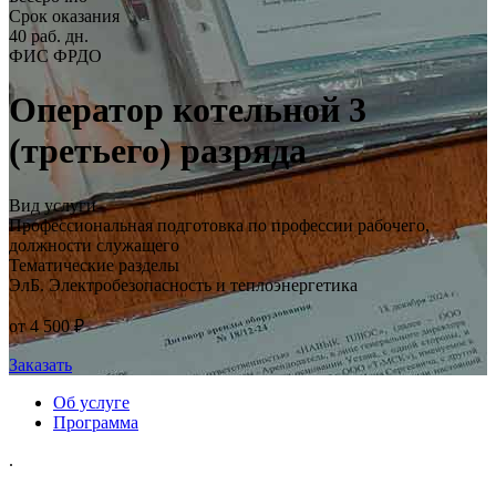
Срок оказания
40 раб. дн.
ФИС ФРДО
Оператор котельной 3
(третьего) разряда
Вид услуги
Профессиональная подготовка по профессии рабочего,
должности служащего
Тематические разделы
ЭлБ. Электробезопасность и теплоэнергетика
от 4 500 ₽
Заказать
Об услуге
Программа
.