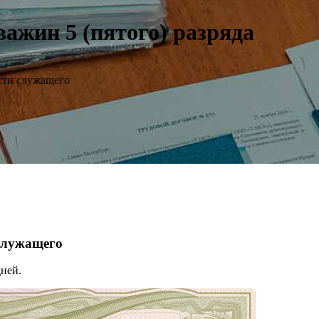
ажин 5 (пятого) разряда
сти служащего
 служащего
ней.