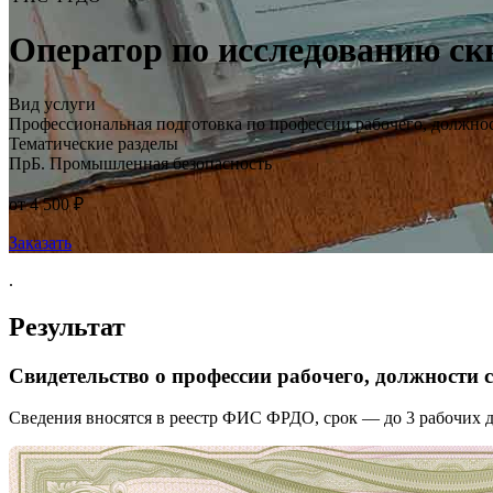
Оператор по исследованию скв
Вид услуги
Профессиональная подготовка по профессии рабочего, должно
Тематические разделы
ПрБ. Промышленная безопасность
от 4 500 ₽
Заказать
.
Результат
Свидетельство о профессии рабочего, должности
Сведения вносятся в реестр ФИС ФРДО, срок — до 3 рабочих д