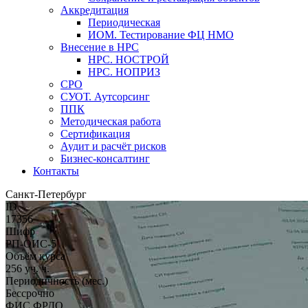
Аккредитация
Периодическая
ИОМ. Тестирование ФЦ НМО
Внесение в НРС
НРС. НОСТРОЙ
НРС. НОПРИЗ
СРО
СУОТ. Аутсорсинг
ППК
Методическая работа
Сертификация
Аудит и расчёт рисков
Бизнес-консалтинг
Контакты
Санкт-Петербург
ID
17356
Шифр
РП-ОИС-5
Объём курса
256 уч. ч.
Периодичность (мес.)
Бессрочно
ФИС ФРДО