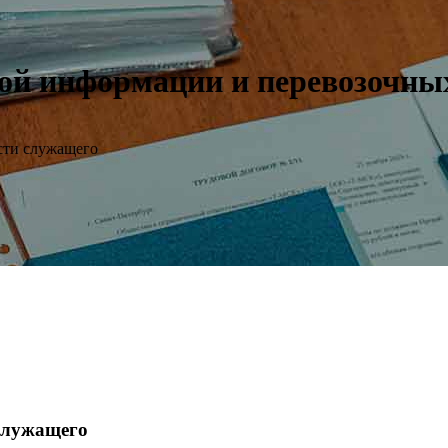
ной информации и перевозочны
сти служащего
 служащего