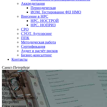
Аккредитация
Периодическая
ИОМ. Тестирование ФЦ НМО
Внесение в НРС
НРС. НОСТРОЙ
НРС. НОПРИЗ
СРО
СУОТ. Аутсорсинг
ППК
Методическая работа
Сертификация
Аудит и расчёт рисков
Бизнес-консалтинг
Контакты
Санкт-Петербург
ID
97313
Шифр
РП-ООПИПД
Объём курса
120 уч. ч.
Периодичность (мес.)
Бессрочно
Срок оказания