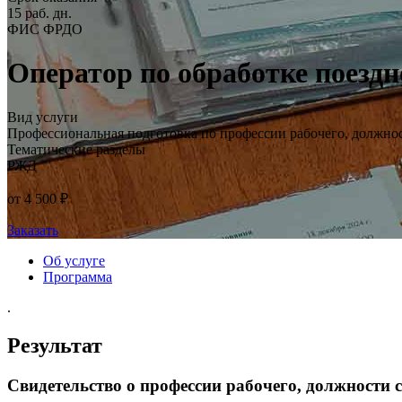
15 раб. дн.
ФИС ФРДО
Оператор по обработке поезд
Вид услуги
Профессиональная подготовка по профессии рабочего, должно
Тематические разделы
РЖД
от 4 500 ₽
Заказать
Об услуге
Программа
.
Результат
Свидетельство о профессии рабочего, должности