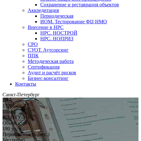
Сохранение и реставрация объектов
Аккредитация
Периодическая
ИОМ. Тестирование ФЦ НМО
Внесение в НРС
НРС. НОСТРОЙ
НРС. НОПРИЗ
СРО
СУОТ. Аутсорсинг
ППК
Методическая работа
Сертификация
Аудит и расчёт рисков
Бизнес-консалтинг
Контакты
Санкт-Петербург
ID
17261
Шифр
РП-ОТУ-7
Объём курса
180 уч. ч.
Периодичность (мес.)
Бессрочно