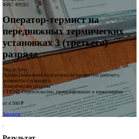
ФИС ФРДО
Оператор-термист на
передвижных термических
установках 3 (третьего)
разряда
Вид услуги
Профессиональная подготовка по профессии рабочего,
должности служащего
Тематические разделы
СТРОЙ. Строительство, проектирование и инжиниринг
от 4 500 ₽
Заказать
.
Результат