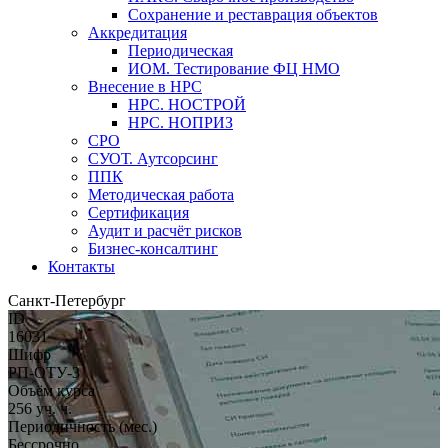
Сохранение и реставрация объектов
Аккредитация
Периодическая
ИОМ. Тестирование ФЦ НМО
Внесение в НРС
НРС. НОСТРОЙ
НРС. НОПРИЗ
СРО
СУОТ. Аутсорсинг
ППК
Методическая работа
Сертификация
Аудит и расчёт рисков
Бизнес-консалтинг
Контакты
Санкт-Петербург
ID
16031
Шифр
РП-ОТУ-3
Объём курса
256 уч. ч.
Периодичность (мес.)
Бессрочно