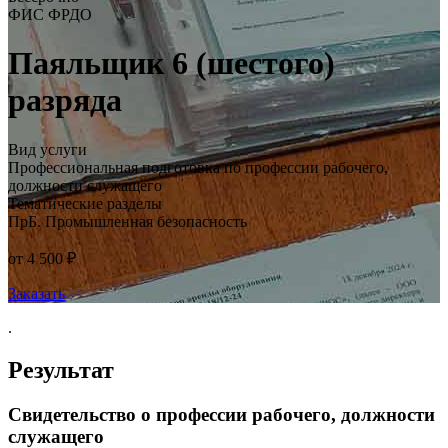
ФИС ФРДО
Паяльщик 6 (шестого)
разряда
Вид услуги
Профессиональная подготовка по профессии рабочего,
должности служащего
Тематические разделы
ПрБ. Промышленная безопасность
от 4 500 ₽
Заказать
.
Результат
Свидетельство о профессии рабочего, должности
служащего