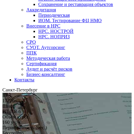
Сохранение и реставрация объектов
Аккредитация
Периодическая
ИОМ. Тестирование ФЦ НМО
Внесение в НРС
НРС. НОСТРОЙ
НРС. НОПРИЗ
СРО
СУОТ. Аутсорсинг
ППК
Методическая работа
Сертификация
Аудит и расчёт рисков
Бизнес-консалтинг
Контакты
Санкт-Петербург
ID
17226
Шифр
РП-ПЯ-6
Объём курса
160 уч. ч.
Периодичность (мес.)
Бессрочно