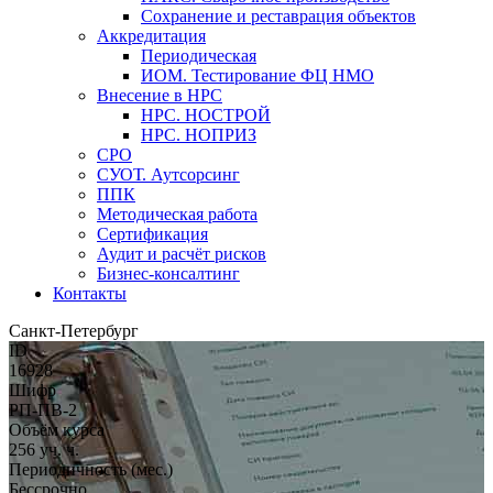
Сохранение и реставрация объектов
Аккредитация
Периодическая
ИОМ. Тестирование ФЦ НМО
Внесение в НРС
НРС. НОСТРОЙ
НРС. НОПРИЗ
СРО
СУОТ. Аутсорсинг
ППК
Методическая работа
Сертификация
Аудит и расчёт рисков
Бизнес-консалтинг
Контакты
Санкт-Петербург
ID
16928
Шифр
РП-ПВ-2
Объём курса
256 уч. ч.
Периодичность (мес.)
Бессрочно