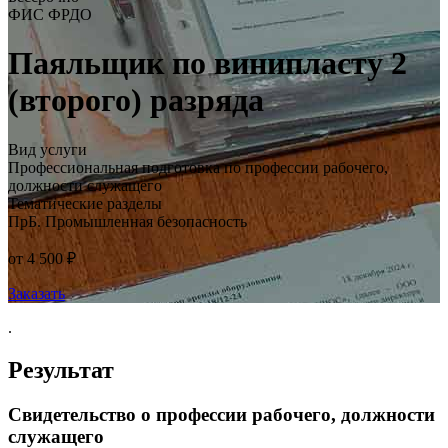
ФИС ФРДО
Паяльщик по винипласту 2
(второго) разряда
Вид услуги
Профессиональная подготовка по профессии рабочего,
должности служащего
Тематические разделы
ПрБ. Промышленная безопасность
от 4 500 ₽
Заказать
.
Результат
Свидетельство о профессии рабочего, должности
служащего