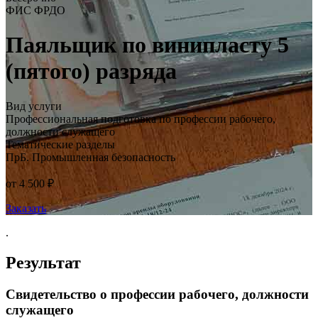
ФИС ФРДО
Паяльщик по винипласту 5
(пятого) разряда
Вид услуги
Профессиональная подготовка по профессии рабочего,
должности служащего
Тематические разделы
ПрБ. Промышленная безопасность
от 4 500 ₽
Заказать
.
Результат
Свидетельство о профессии рабочего, должности
служащего