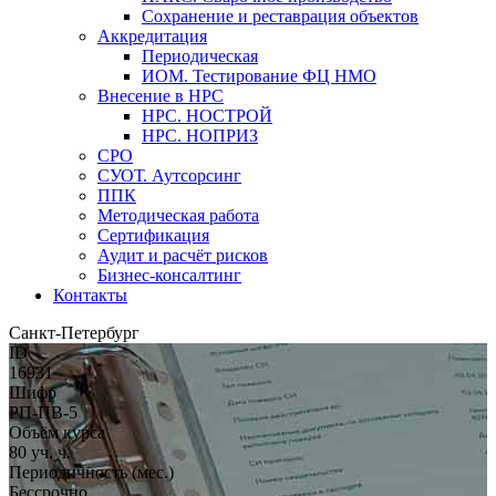
Сохранение и реставрация объектов
Аккредитация
Периодическая
ИОМ. Тестирование ФЦ НМО
Внесение в НРС
НРС. НОСТРОЙ
НРС. НОПРИЗ
СРО
СУОТ. Аутсорсинг
ППК
Методическая работа
Сертификация
Аудит и расчёт рисков
Бизнес-консалтинг
Контакты
Санкт-Петербург
ID
16931
Шифр
РП-ПВ-5
Объём курса
80 уч. ч.
Периодичность (мес.)
Бессрочно