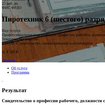
23 раб. дн.
ФИС ФРДО
Пиротехник 6 (шестого) разря
Вид услуги
Профессиональная подготовка по профессии рабочего, должно
Тематические разделы
СТРОЙ. Строительство, проектирование и инжиниринг
от 4 500 ₽
Заказать
Об услуге
Программа
.
Результат
Свидетельство о профессии рабочего, должности