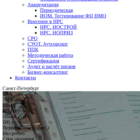
Аккредитация
Периодическая
ИОМ. Тестирование ФЦ НМО
Внесение в НРС
НРС. НОСТРОЙ
НРС. НОПРИЗ
СРО
СУОТ. Аутсорсинг
ППК
Методическая работа
Сертификация
Аудит и расчёт рисков
Бизнес-консалтинг
Контакты
Санкт-Петербург
ID
7015
Шифр
РП-ПИР-6
Объём курса
180 уч. ч.
Периодичность (мес.)
Бессрочно
Срок оказания