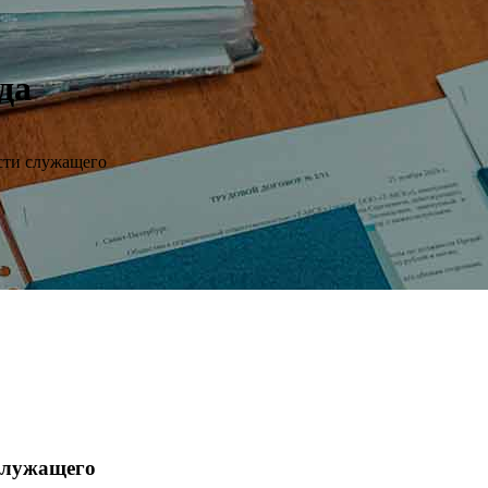
да
сти служащего
 служащего