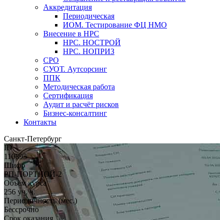
Аккредитация
Периодическая
ИОМ. Тестирование ФЦ НМО
Внесение в НРС
НРС. НОСТРОЙ
НРС. НОПРИЗ
СРО
СУОТ. Аутсорсинг
ППК
Методическая работа
Сертификация
Аудит и расчёт рисков
Бизнес-консалтинг
Контакты
Санкт-Петербург
ID
110895
Шифр
РП-ПОРТНОЙ-2
Объём курса
256 уч. ч.
Периодичность (мес.)
Бессрочно
Срок оказания