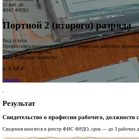
32 раб. дн.
ФИС ФРДО
Портной 2 (второго) разряда
Вид услуги
Профессиональная подготовка по профессии рабочего, должно
Тематические разделы
ХОЗ. Народное хозяйство
от 4 500 ₽
Заказать
.
Результат
Свидетельство о профессии рабочего, должности
Сведения вносятся в реестр ФИС ФРДО, срок — до 3 рабочих д