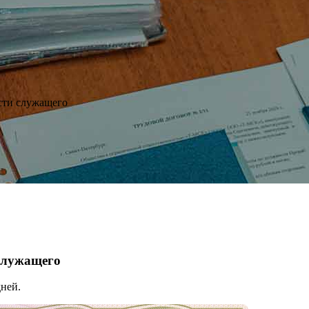
сти служащего
 служащего
ней.