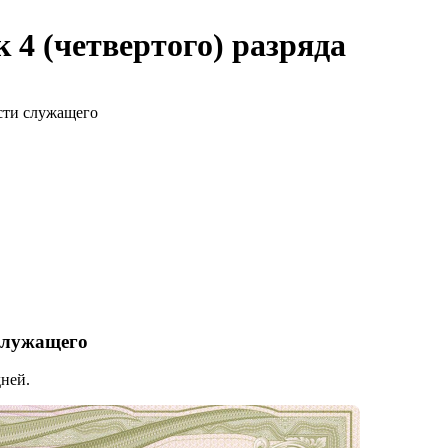
4 (четвертого) разряда
сти служащего
 служащего
ней.