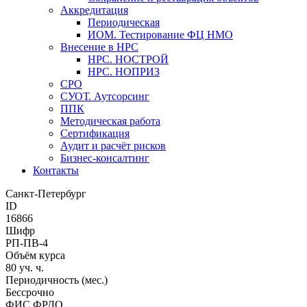
Аккредитация
Периодическая
ИОМ. Тестирование ФЦ НМО
Внесение в НРС
НРС. НОСТРОЙ
НРС. НОПРИЗ
СРО
СУОТ. Аутсорсинг
ППК
Методическая работа
Сертификация
Аудит и расчёт рисков
Бизнес-консалтинг
Контакты
Санкт-Петербург
ID
16866
Шифр
РП-ПВ-4
Объём курса
80 уч. ч.
Периодичность (мес.)
Бессрочно
ФИС ФРДО