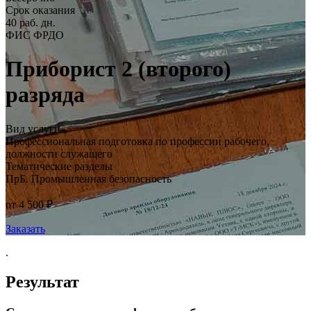
Срок оказания
40 раб. дн.
ФИС ФРДО
Приборист 2 (второго)
разряда
Вид услуги
Профессиональная подготовка по профессии рабочего,
должности служащего
Тематические разделы
ПрБ. Промышленная безопасность
от 4 500 ₽
Заказать
.
Результат