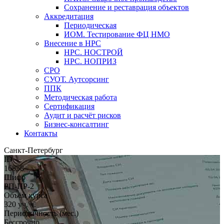
Сохранение и реставрация объектов
Аккредитация
Периодическая
ИОМ. Тестирование ФЦ НМО
Внесение в НРС
НРС. НОСТРОЙ
НРС. НОПРИЗ
СРО
СУОТ. Аутсорсинг
ППК
Методическая работа
Сертификация
Аудит и расчёт рисков
Бизнес-консалтинг
Контакты
Санкт-Петербург
ID
16858
Шифр
РП-ПР-2
Объём курса
320 уч. ч.
Периодичность (мес.)
Бессрочно