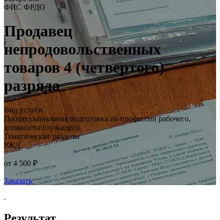
ФИС ФРДО
Продавец
непродовольственных
товаров 4 (четвертого)
разряда
Вид услуги
Профессиональная подготовка по профессии рабочего,
должности служащего
Тематические разделы
РЖД
от 4 500 ₽
Заказать
.
Результат