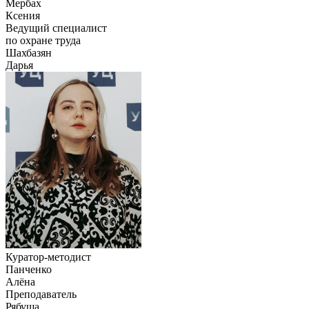
Мербах
Ксения
Ведущий специалист
по охране труда
Шахбазян
Дарья
Куратор-методист
Панченко
Алёна
Преподаватель
Рябуша