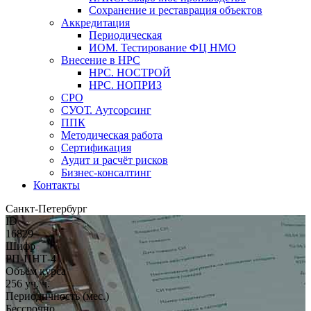
Сохранение и реставрация объектов
Аккредитация
Периодическая
ИОМ. Тестирование ФЦ НМО
Внесение в НРС
НРС. НОСТРОЙ
НРС. НОПРИЗ
СРО
СУОТ. Аутсорсинг
ППК
Методическая работа
Сертификация
Аудит и расчёт рисков
Бизнес-консалтинг
Контакты
Санкт-Петербург
ID
16829
Шифр
РП-ПНТ-4
Объём курса
256 уч. ч.
Периодичность (мес.)
Бессрочно