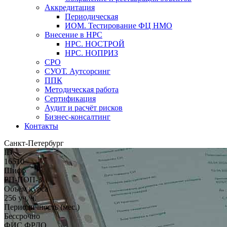
Аккредитация
Периодическая
ИОМ. Тестирование ФЦ НМО
Внесение в НРС
НРС. НОСТРОЙ
НРС. НОПРИЗ
СРО
СУОТ. Аутсорсинг
ППК
Методическая работа
Сертификация
Аудит и расчёт рисков
Бизнес-консалтинг
Контакты
Санкт-Петербург
ID
16510
Шифр
РП-ПОП-3
Объём курса
256 уч. ч.
Периодичность (мес.)
Бессрочно
ФИС ФРДО