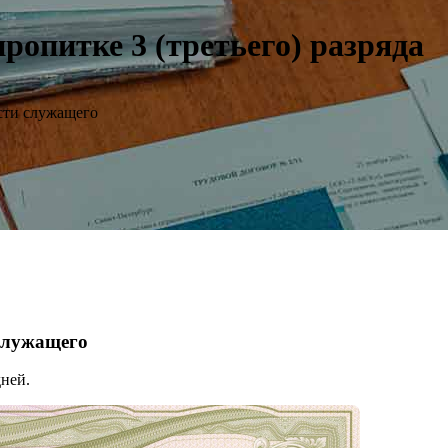
опитке 3 (третьего) разряда
сти служащего
 служащего
ней.