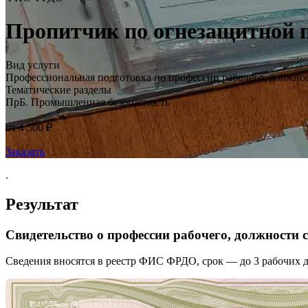
Пропитчик по огнезащитной пр
Вид услуги
Профессиональная подготовка по профессии рабочего, должно
Тематические разделы
ПрБ. Промышленная безопасность
от 4 500 ₽
Заказать
.
Результат
Свидетельство о профессии рабочего, должности
Сведения вносятся в реестр ФИС ФРДО, срок — до 3 рабочих д