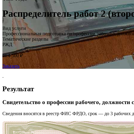
Распределитель работ 2 (втор
Вид услуги
Профессиональная подготовка по профессии рабочего, должно
Тематические разделы
РЖД
от 4 500 ₽
Заказать
.
Результат
Свидетельство о профессии рабочего, должности
Сведения вносятся в реестр ФИС ФРДО, срок — до 3 рабочих д