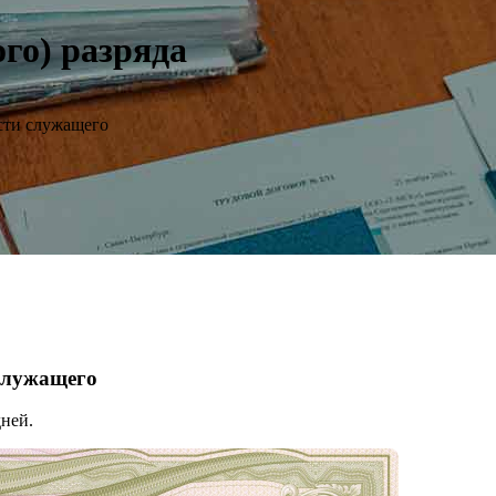
ого) разряда
сти служащего
 служащего
ней.