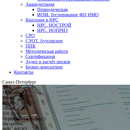
Аккредитация
Периодическая
ИОМ. Тестирование ФЦ НМО
Внесение в НРС
НРС. НОСТРОЙ
НРС. НОПРИЗ
СРО
СУОТ. Аутсорсинг
ППК
Методическая работа
Сертификация
Аудит и расчёт рисков
Бизнес-консалтинг
Контакты
Санкт-Петербург
ID
1856
Шифр
РП-РР-2
Объём курса
320 уч. ч.
Периодичность (мес.)
Бессрочно
ФИС ФРДО