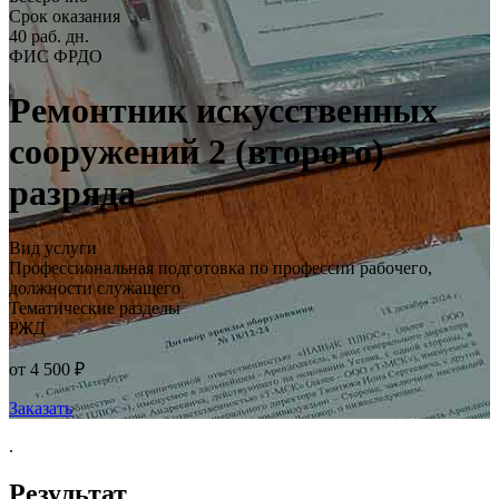
Срок оказания
40 раб. дн.
ФИС ФРДО
Ремонтник искусственных
сооружений 2 (второго)
разряда
Вид услуги
Профессиональная подготовка по профессии рабочего,
должности служащего
Тематические разделы
РЖД
от 4 500 ₽
Заказать
.
Результат