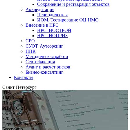
Сохранение и реставрация объектов
Аккредитация
Периодическая
ИОМ. Тестирование ФЦ НМО
Внесение в НРС
НРС. НОСТРОЙ
НРС. НОПРИЗ
СРО
СУОТ. Аутсорсинг
ППК
Методическая работа
Сертификация
Аудит и расчёт рисков
Бизнес-консалтинг
Контакты
Санкт-Петербург
ID
16476
Шифр
РП-РИС-2
Объём курса
320 уч. ч.
Периодичность (мес.)
Бессрочно