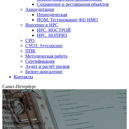
Сохранение и реставрация объектов
Аккредитация
Периодическая
ИОМ. Тестирование ФЦ НМО
Внесение в НРС
НРС. НОСТРОЙ
НРС. НОПРИЗ
СРО
СУОТ. Аутсорсинг
ППК
Методическая работа
Сертификация
Аудит и расчёт рисков
Бизнес-консалтинг
Контакты
Санкт-Петербург
ID
13551
Шифр
РП-РИС-6
Объём курса
160 уч. ч.
Периодичность (мес.)
Бессрочно