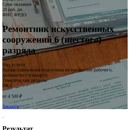
Срок оказания
20 раб. дн.
ФИС ФРДО
Ремонтник искусственных
сооружений 6 (шестого)
разряда
Вид услуги
Профессиональная подготовка по профессии рабочего,
должности служащего
Тематические разделы
РЖД
от 4 500 ₽
Заказать
.
Результат