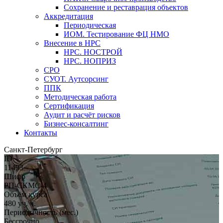
Сохранение и реставрация объектов
Аккредитация
Периодическая
ИОМ. Тестирование ФЦ НМО
Внесение в НРС
НРС. НОСТРОЙ
НРС. НОПРИЗ
СРО
СУОТ. Аутсорсинг
ППК
Методическая работа
Сертификация
Аудит и расчёт рисков
Бизнес-консалтинг
Контакты
Санкт-Петербург
ID
11493
Шифр
РП-СКМС-4
Объём курса
480 уч. ч.
Периодичность (мес.)
Бессрочно