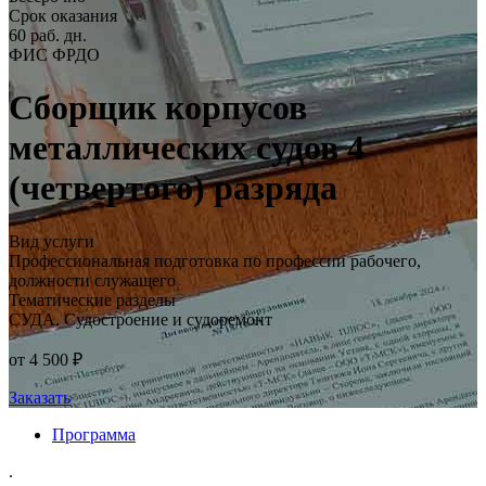
Срок оказания
60 раб. дн.
ФИС ФРДО
Сборщик корпусов
металлических судов 4
(четвертого) разряда
Вид услуги
Профессиональная подготовка по профессии рабочего,
должности служащего
Тематические разделы
СУДА. Судостроение и судоремонт
от 4 500 ₽
Заказать
Программа
.