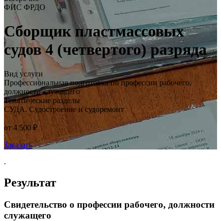
ФИС ФРДО
Сборщик пластмассовых
судов 4 (четвертого) разряда
Вид услуги
Профессиональная подготовка по профессии рабочего,
должности служащего
Тематические разделы
СУДА. Судостроение и судоремонт
от 4 500 ₽
Заказать
.
Результат
Свидетельство о профессии рабочего, должности
служащего