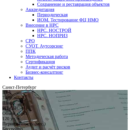
Сохранение и реставрация объектов
Аккредитация
Периодическая
ИОМ. Тестирование ФЦ НМО
Внесение в НРС
НРС. НОСТРОЙ
НРС. НОПРИЗ
СРО
СУОТ. Аутсорсинг
ППК
Методическая работа
Сертификация
Аудит и расчёт рисков
Бизнес-консалтинг
Контакты
Санкт-Петербург
ID
7489
Шифр
РП-СПС-4
Объём курса
120 уч. ч.
Периодичность (мес.)
Бессрочно