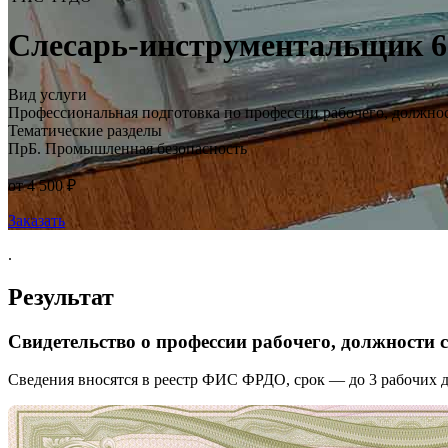
Слесарь-инструментальщик 6 
Вид услуги
Профессиональная подготовка по профессии рабочего, должно
Тематические разделы
ПрБ. Промышленная безопасность
от 4 500 ₽
Заказать
.
Результат
Свидетельство о профессии рабочего, должности
Сведения вносятся в реестр ФИС ФРДО, срок — до 3 рабочих д