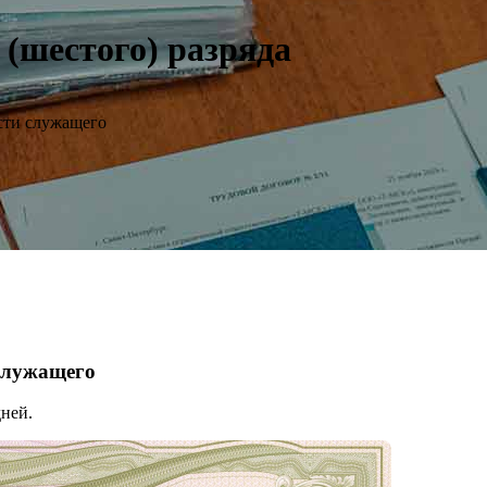
(шестого) разряда
сти служащего
 служащего
ней.