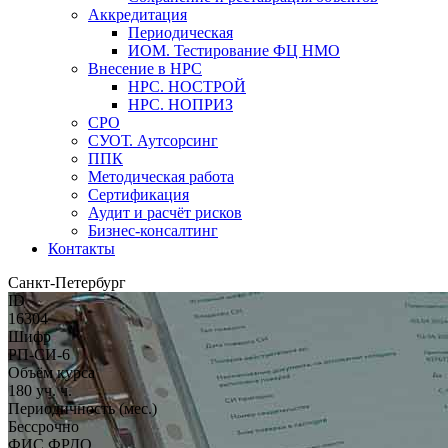
Аккредитация
Периодическая
ИОМ. Тестирование ФЦ НМО
Внесение в НРС
НРС. НОСТРОЙ
НРС. НОПРИЗ
СРО
СУОТ. Аутсорсинг
ППК
Методическая работа
Сертификация
Аудит и расчёт рисков
Бизнес-консалтинг
Контакты
Санкт-Петербург
ID
16304
Шифр
РП-СИ-6
Объём курса
180 уч. ч.
Периодичность (мес.)
Бессрочно
ФИС ФРДО