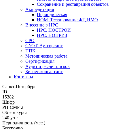
Сохранение и реставрация объектов
Аккредитация
Периодическая
ИОМ. Тестирование ФЦ НМО
Внесение в НРС
НРС. НОСТРОЙ
НРС. НОПРИЗ
СРО
СУОТ. Аутсорсинг
ППК
Методическая работа
Сертификация
Аудит и расчёт рисков
Бизнес-консалтинг
Контакты
Санкт-Петербург
ID
15382
Шифр
РП-СМР-2
Объём курса
240 уч. ч.
Периодичность (мес.)
Бессрочно