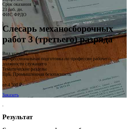
Срок оказания
23 раб. дн.
ФИС ФРДО
Слесарь механосборочных
работ 3 (третьего) разряда
Вид услуги
Профессиональная подготовка по профессии рабочего,
должности служащего
Тематические разделы
ПрБ. Промышленная безопасность
от 4 500 ₽
Заказать
.
Результат