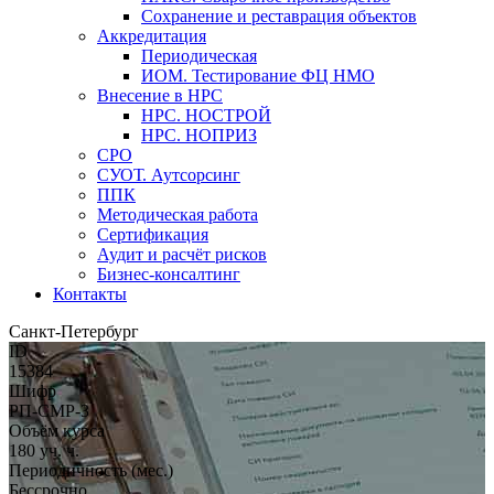
Сохранение и реставрация объектов
Аккредитация
Периодическая
ИОМ. Тестирование ФЦ НМО
Внесение в НРС
НРС. НОСТРОЙ
НРС. НОПРИЗ
СРО
СУОТ. Аутсорсинг
ППК
Методическая работа
Сертификация
Аудит и расчёт рисков
Бизнес-консалтинг
Контакты
Санкт-Петербург
ID
15384
Шифр
РП-СМР-3
Объём курса
180 уч. ч.
Периодичность (мес.)
Бессрочно