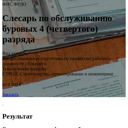
ФИС ФРДО
Слесарь по обслуживанию
буровых 4 (четвертого)
разряда
Вид услуги
Профессиональная подготовка по профессии рабочего,
должности служащего
Тематические разделы
СТРОЙ. Строительство, проектирование и инжиниринг
от 4 500 ₽
Заказать
.
Результат