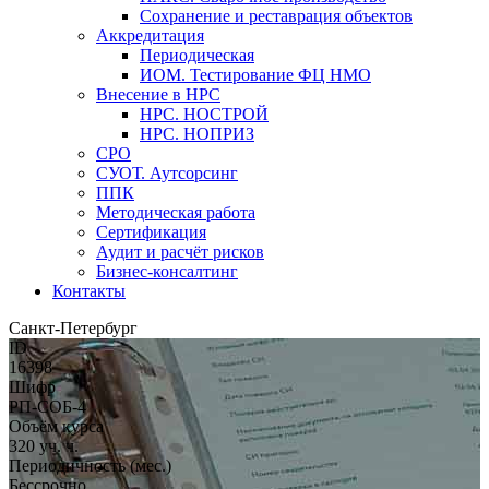
Сохранение и реставрация объектов
Аккредитация
Периодическая
ИОМ. Тестирование ФЦ НМО
Внесение в НРС
НРС. НОСТРОЙ
НРС. НОПРИЗ
СРО
СУОТ. Аутсорсинг
ППК
Методическая работа
Сертификация
Аудит и расчёт рисков
Бизнес-консалтинг
Контакты
Санкт-Петербург
ID
16398
Шифр
РП-СОБ-4
Объём курса
320 уч. ч.
Периодичность (мес.)
Бессрочно