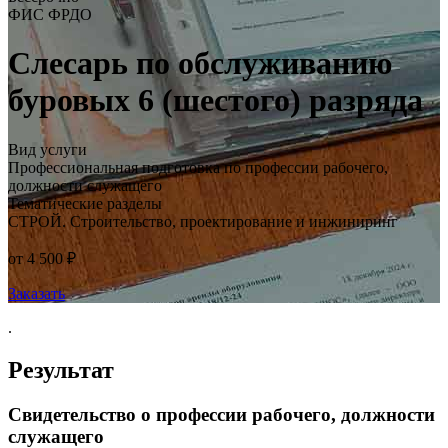
ФИС ФРДО
Слесарь по обслуживанию
буровых 6 (шестого) разряда
Вид услуги
Профессиональная подготовка по профессии рабочего,
должности служащего
Тематические разделы
СТРОЙ. Строительство, проектирование и инжиниринг
от 4 500 ₽
Заказать
.
Результат
Свидетельство о профессии рабочего, должности
служащего