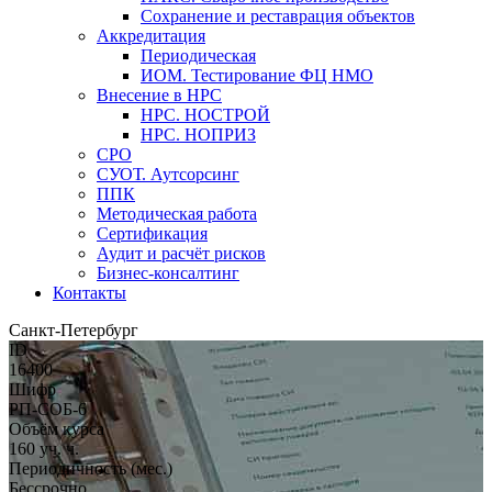
Сохранение и реставрация объектов
Аккредитация
Периодическая
ИОМ. Тестирование ФЦ НМО
Внесение в НРС
НРС. НОСТРОЙ
НРС. НОПРИЗ
СРО
СУОТ. Аутсорсинг
ППК
Методическая работа
Сертификация
Аудит и расчёт рисков
Бизнес-консалтинг
Контакты
Санкт-Петербург
ID
16400
Шифр
РП-СОБ-6
Объём курса
160 уч. ч.
Периодичность (мес.)
Бессрочно