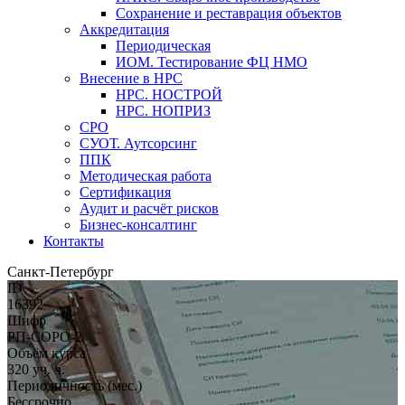
Сохранение и реставрация объектов
Аккредитация
Периодическая
ИОМ. Тестирование ФЦ НМО
Внесение в НРС
НРС. НОСТРОЙ
НРС. НОПРИЗ
СРО
СУОТ. Аутсорсинг
ППК
Методическая работа
Сертификация
Аудит и расчёт рисков
Бизнес-консалтинг
Контакты
Санкт-Петербург
ID
16392
Шифр
РП-СОРО-2
Объём курса
320 уч. ч.
Периодичность (мес.)
Бессрочно