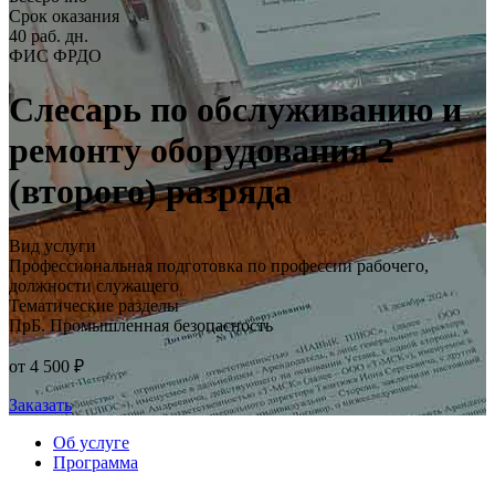
Срок оказания
40 раб. дн.
ФИС ФРДО
Слесарь по обслуживанию и
ремонту оборудования 2
(второго) разряда
Вид услуги
Профессиональная подготовка по профессии рабочего,
должности служащего
Тематические разделы
ПрБ. Промышленная безопасность
от 4 500 ₽
Заказать
Об услуге
Программа