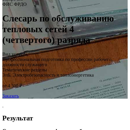
ФИС ФРДО
Слесарь по обслуживанию
тепловых сетей 4
(четвертого) разряда
Вид услуги
Профессиональная подготовка по профессии рабочего,
должности служащего
Тематические разделы
ЭлБ. Электробезопасность и теплоэнергетика
от 4 500 ₽
Заказать
.
Результат