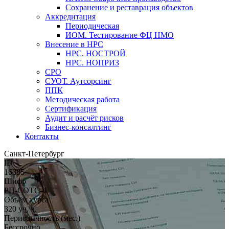
Сохранение и реставрация объектов
Аккредитация
Периодическая
ИОМ. Тестирование ФЦ НМО
Внесение в НРС
НРС. НОСТРОЙ
НРС. НОПРИЗ
СРО
СУОТ. Аутсорсинг
ППК
Методическая работа
Сертификация
Аудит и расчёт рисков
Бизнес-консалтинг
Контакты
Санкт-Петербург
ID
16385
Шифр
РП-СОТС-4
Объём курса
320 уч. ч.
Периодичность (мес.)
Бессрочно