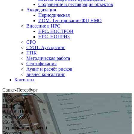
Сохранение и реставрация объектов
Аккредитация
Периодическая
ИОМ. Тестирование ФЦ НМО
Внесение в НРС
НРС. НОСТРОЙ
НРС. НОПРИЗ
СРО
СУОТ. Аутсорсинг
ППК
Методическая работа
Сертификация
Аудит и расчёт рисков
Бизнес-консалтинг
Контакты
Санкт-Петербург
ID
16360
Шифр
РП-СРПЦ-4
Объём курса
256 уч. ч.
Периодичность (мес.)
Бессрочно