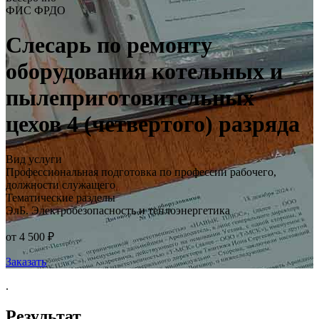
ФИС ФРДО
Слесарь по ремонту
оборудования котельных и
пылеприготовительных
цехов 4 (четвертого) разряда
Вид услуги
Профессиональная подготовка по профессии рабочего,
должности служащего
Тематические разделы
ЭлБ. Электробезопасность и теплоэнергетика
от 4 500 ₽
Заказать
.
Результат