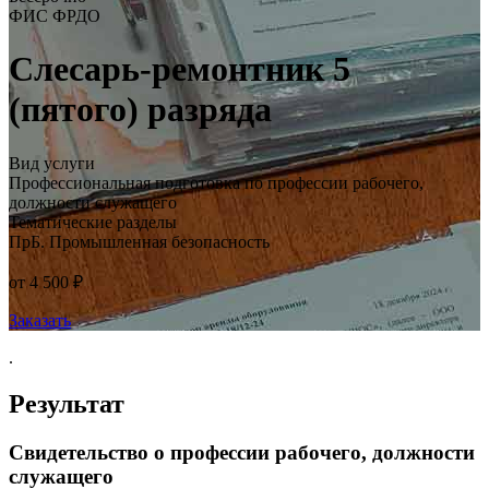
ФИС ФРДО
Слесарь-ремонтник 5
(пятого) разряда
Вид услуги
Профессиональная подготовка по профессии рабочего,
должности служащего
Тематические разделы
ПрБ. Промышленная безопасность
от 4 500 ₽
Заказать
.
Результат
Свидетельство о профессии рабочего, должности
служащего