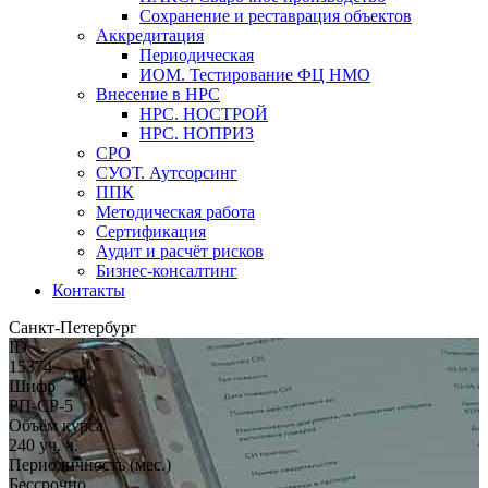
Сохранение и реставрация объектов
Аккредитация
Периодическая
ИОМ. Тестирование ФЦ НМО
Внесение в НРС
НРС. НОСТРОЙ
НРС. НОПРИЗ
СРО
СУОТ. Аутсорсинг
ППК
Методическая работа
Сертификация
Аудит и расчёт рисков
Бизнес-консалтинг
Контакты
Санкт-Петербург
ID
15374
Шифр
РП-СР-5
Объём курса
240 уч. ч.
Периодичность (мес.)
Бессрочно