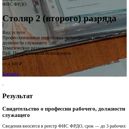
ФИС ФРДО
Столяр 2 (второго) разряда
Вид услуги
Профессиональная подготовка по профессии рабочего,
должности служащего
Тематические разделы
ПрБ. Промышленная безопасность
от 4 500 ₽
Заказать
.
Результат
Свидетельство о профессии рабочего, должности
служащего
Сведения вносятся в реестр ФИС ФРДО, срок — до 3 рабочих