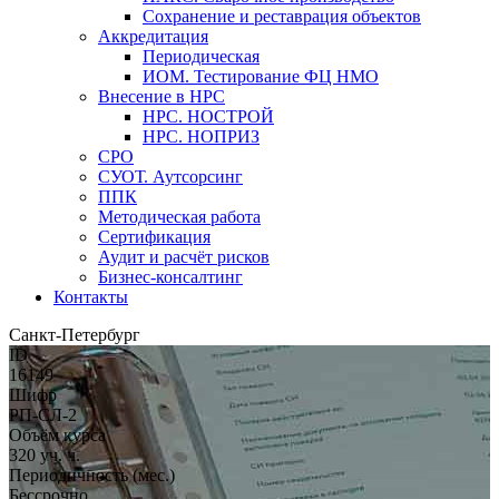
Сохранение и реставрация объектов
Аккредитация
Периодическая
ИОМ. Тестирование ФЦ НМО
Внесение в НРС
НРС. НОСТРОЙ
НРС. НОПРИЗ
СРО
СУОТ. Аутсорсинг
ППК
Методическая работа
Сертификация
Аудит и расчёт рисков
Бизнес-консалтинг
Контакты
Санкт-Петербург
ID
16149
Шифр
РП-СЛ-2
Объём курса
320 уч. ч.
Периодичность (мес.)
Бессрочно