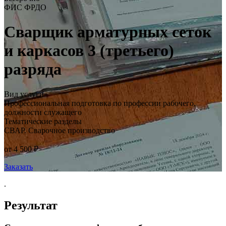
ФИС ФРДО
Сварщик арматурных сеток
и каркасов 3 (третьего)
разряда
Вид услуги
Профессиональная подготовка по профессии рабочего,
должности служащего
Тематические разделы
СВАР. Сварочное производство
от 4 500 ₽
Заказать
.
Результат