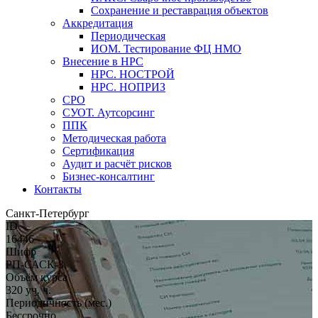
Сохранение и реставрация объектов
Аккредитация
Периодическая
ИОМ. Тестирование ФЦ НМО
Внесение в НРС
НРС. НОСТРОЙ
НРС. НОПРИЗ
СРО
СУОТ. Аутсорсинг
ППК
Методическая работа
Сертификация
Аудит и расчёт рисков
Бизнес-консалтинг
Контакты
Санкт-Петербург
ID
16446
Шифр
РП-САСК-3
Объём курса
320 уч. ч.
Периодичность (мес.)
Бессрочно