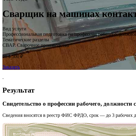
Сварщик на машинах контактно
Вид услуги
Профессиональная подготовка по профессии рабочего, должно
Тематические разделы
СВАР. Сварочное производство
от 4 500 ₽
Заказать
.
Результат
Свидетельство о профессии рабочего, должности
Сведения вносятся в реестр ФИС ФРДО, срок — до 3 рабочих д