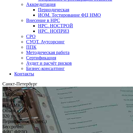
Аккредитация
Периодическая
ИОМ. Тестирование ФЦ НМО
Внесение в НРС
НРС. НОСТРОЙ
НРС. НОПРИЗ
СРО
СУОТ. Аутсорсинг
ППК
Методическая работа
Сертификация
Аудит и расчёт рисков
Бизнес-консалтинг
Контакты
Санкт-Петербург
ID
15430
Шифр
РП-СМК-3
Объём курса
320 уч. ч.
Периодичность (мес.)
Бессрочно
ФИС ФРДО