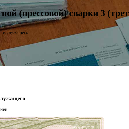
й (прессовой) сварки 3 (трет
сти служащего
 служащего
ней.