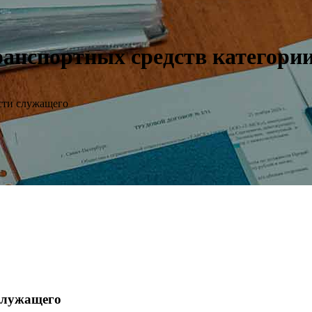
анспортных средств категории
сти служащего
 служащего