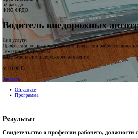
52 раб. дн.
ФИС ФРДО
Водитель внедорожных автотр
Вид услуги
Профессиональная подготовка по профессии рабочего, должно
Тематические разделы
БДД. Безопасность дорожного движения
от 8 000 ₽
Заказать
Об услуге
Программа
.
Результат
Свидетельство о профессии рабочего, должности