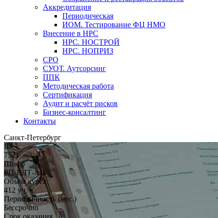
Аккредитация
Периодическая
ИОМ. Тестирование ФЦ НМО
Внесение в НРС
НРС. НОСТРОЙ
НРС. НОПРИЗ
СРО
СУОТ. Аутсорсинг
ППК
Методическая работа
Сертификация
Аудит и расчёт рисков
Бизнес-консалтинг
Контакты
Санкт-Петербург
ID
7521
Шифр
РП-ВДТ-AII
Объём курса
412 уч. ч.
Периодичность (мес.)
Бессрочно
Срок оказания