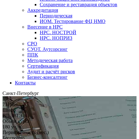
Сохранение и реставрация объектов
Аккредитация
Периодическая
ИОМ. Тестирование ФЦ НМО
Внесение в НРС
НРС. НОСТРОЙ
НРС. НОПРИЗ
СРО
СУОТ. Аутсорсинг
ППК
Методическая работа
Сертификация
Аудит и расчёт рисков
Бизнес-консалтинг
Контакты
Санкт-Петербург
ID
71158
Шифр
РП-ЗРТЭ-3
Объём курса
180 уч. ч.
Периодичность (мес.)
Бессрочно