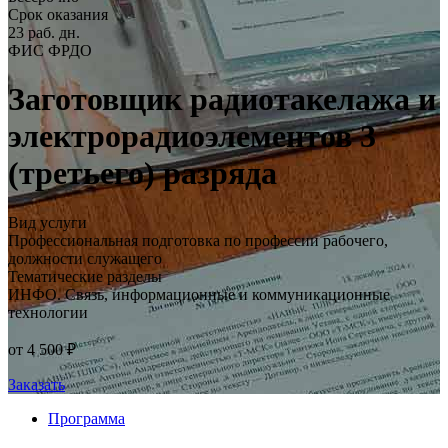
Срок оказания
23 раб. дн.
ФИС ФРДО
Заготовщик радиотакелажа и
электрорадиоэлементов 3
(третьего) разряда
Вид услуги
Профессиональная подготовка по профессии рабочего,
должности служащего
Тематические разделы
ИНФО. Связь, информационные и коммуникационные
технологии
от 4 500 ₽
Заказать
Программа