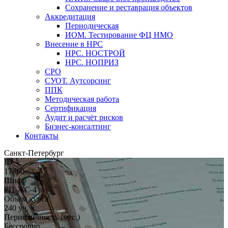
Сохранение и реставрация объектов
Аккредитация
Периодическая
ИОМ. Тестирование ФЦ НМО
Внесение в НРС
НРС. НОСТРОЙ
НРС. НОПРИЗ
СРО
СУОТ. Аутсорсинг
ППК
Методическая работа
Сертификация
Аудит и расчёт рисков
Бизнес-консалтинг
Контакты
Санкт-Петербург
ID
17860
Шифр
РП-ЖС-4
Объём курса
240 уч. ч.
Периодичность (мес.)
Бессрочно