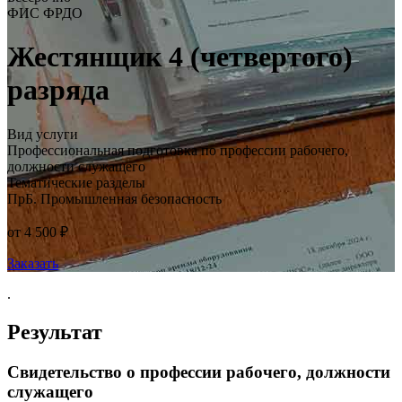
ФИС ФРДО
Жестянщик 4 (четвертого)
разряда
Вид услуги
Профессиональная подготовка по профессии рабочего,
должности служащего
Тематические разделы
ПрБ. Промышленная безопасность
от 4 500 ₽
Заказать
.
Результат
Свидетельство о профессии рабочего, должности
служащего