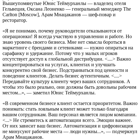
Вышеупомянутые Юнис Теймурханлы — владелец отеля
Гельвеция, Оксана Леоненко — генеральный менеджер The
Carlton [Moscow], Арам Мнацаканов — шеф-повар и
ресторатор.
«Я не понимаю, почему руководители отказываются от
операционки! Я всегда участвую в управлении и работе. Но
знаю уровень своего бизнеса. Мне нет смысла бороться в
маркетинге с брендами и сетевиками — нужно опираться на
сарафанку и удержание. Потому что у малых игроков
отсутствует доступ к глобальной дистрибуции. <....> Важно
концентрироваться на услугах, клиентах и улучшать
конкурентно свой бизнес. Подстраиваться под ценности и
поведение клиентов. Делать бизнес аутентичным. <....>
Передавайте культуру клиенту через ваших сотрудников. А
чтобы это было реально, они должны быть довольны рабочим
местом...», — заметил Юнис Теймурханлы.
«В современном бизнесе клиент остается приоритетом. Важно
понимать: стать лояльным клиент может только благодаря
вашим сотрудникам. Ваш персонал является лицом компании.
<...> Не стремитесь к автоматизации всего. Эмоции важнее.
От них зависит ваш бизнес. Автоматизация и цифровизация
не минусуют рабочие места — люди нужны...», — подчеркнул
Арам Мнацаканов.